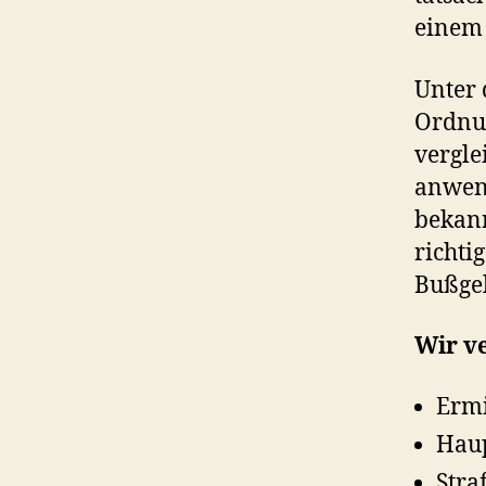
einem 
Unter 
Ordnun
vergle
anwend
bekann
richti
Bußgel
Wir ve
Ermi
Hau
Stra