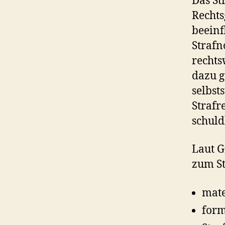
Das St
Rechts
beeinf
Strafn
rechts
dazu g
selbst
Strafr
schuld
Laut G
zum St
mate
form