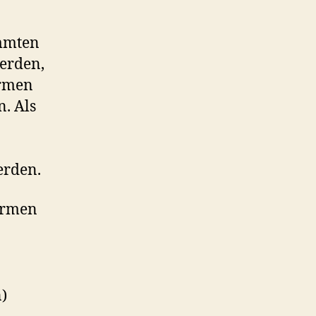
immten
erden,
ormen
. Als
erden.
ormen
n)