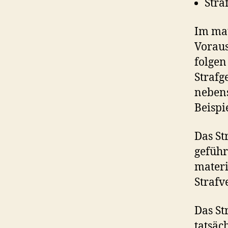
Stra
Im mat
Voraus
folgen
Strafg
nebens
Beispi
Das St
geführ
materi
Strafv
Das St
tatsäc