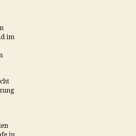
en
nd im
m
cht
tzung
den
afe in