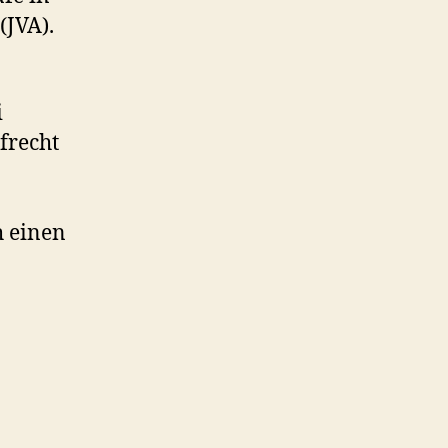
(JVA).
i
frecht
h einen